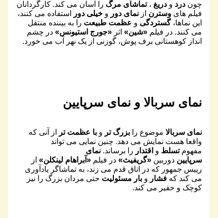
چون
درد
و
دریغ
،
تماشای مرگ
را آسان می کند. کارگردانان
فیلم های
وسترن
از
نمای دور
و
خیلی دور
استفاده می کنند،
این نماها،
گستردگی
و
عظمت طبیعت
را به بیننده منتقل
می کنند. در فیلم
«شین»
اثر
«جورج استیونس»
در چشم
انداز کوهستانی برف پوش، گوزنی از یک نهر آب می خورد.
نمای سربالا و نمای سرپایین
نمای سربالا
موضوع را
بزرگ تر
و
با عظمت تر
از آنی که
واقعا هست نمایش می دهد. چنین نمایی می تواند
مفهوم
تسلط
و
اقتدار
را برساند.
نمای
سرپایین
دوربین
«گریفیث»
در فیلم
«آبراهام لینکلن»
از
رییس جمهور که در اتاق قدم می زند، به تماشاگر یادآوری
می کند که
فشار
و
بار مسئولیت
حتی مردان بزرگ را نیز
کوچک و حقیر می کند.