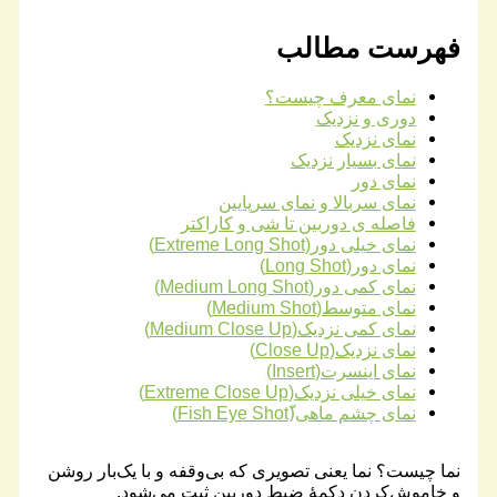
فهرست مطالب
نمای معرف چیست؟
دوری و نزدیک
نمای نزدیک
نمای بسیار نزدیک
نمای دور
نمای سربالا و نمای سرپایین
فاصله ی دوربین تا شی و کاراکتر
نمای خیلی دور(Extreme Long Shot)
نمای دور(Long Shot)
نمای کمی دور(Medium Long Shot)
نمای متوسط(Medium Shot)
نمای کمی نزدیک(Medium Close Up)
نمای نزدیک(Close Up)
نمای اینسرت(Insert)
نمای خیلی نزدیک(Extreme Close Up)
نمای چشم ماهی(ّFish Eye Shot)
نما چیست؟ نما یعنی تصویری که بی‌وقفه و با یک‌بار روشن
و خاموش‌کردن دکمهٔ ضبط دوربین ثبت می‌شود.